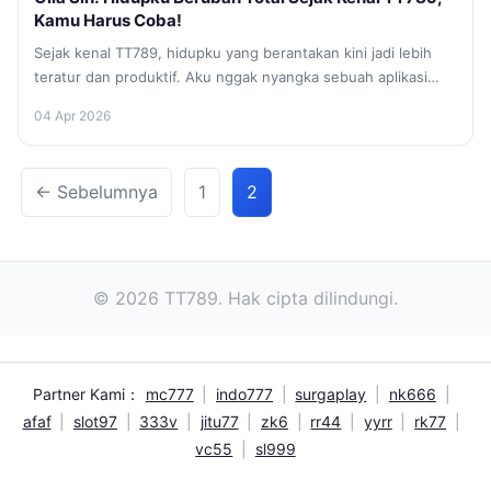
Kamu Harus Coba!
Sejak kenal TT789, hidupku yang berantakan kini jadi lebih
teratur dan produktif. Aku nggak nyangka sebuah aplikasi
bisa punya dampak...
04 Apr 2026
← Sebelumnya
1
2
© 2026 TT789. Hak cipta dilindungi.
Partner Kami：
mc777
|
indo777
|
surgaplay
|
nk666
|
afaf
|
slot97
|
333v
|
jitu77
|
zk6
|
rr44
|
yyrr
|
rk77
|
vc55
|
sl999