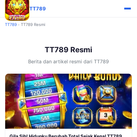
TT789
TT789
›
TT789 Resmi
TT789 Resmi
Berita dan artikel resmi dari TT789
Gila Sih! Hidupku Berubah Total Sejak Kenal TT789,